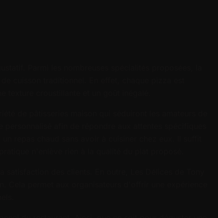
ustatif. Parmi les nombreuses spécialités proposées, la
de cuisson traditionnel. En effet, chaque pizza est
 texture croustillante et un goût inégalé.
iété de pâtisseries maison qui séduiront les amateurs de
e personnalisé afin de répondre aux attentes spécifiques
un repas chaud sans avoir à cuisiner chez eux. Il suffit
atique n'enlève rien à la qualité du plat proposé.
la satisfaction des clients. En outre, Les Délices de Tony
on. Cela permet aux organisateurs d'offrir une expérience
els.
nnel du restaurant. Ainsi, que ce soit pour déguster une