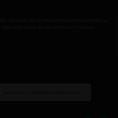
y. Savourez des recettes traditionnelles italiennes qui
ntre amis autour de nos délicieuses créations.
Pizza Feu De Bois À Emporter À Saint-Michel-Sur-Orge
Pizza Feu