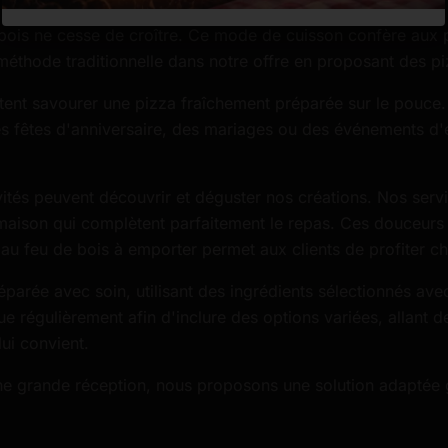
de bois ne cesse de croître. Ce mode de cuisson confère aux
éthode traditionnelle dans notre offre en proposant des pi
tent savourer une pizza fraîchement préparée sur le pouce. 
s fêtes d'anniversaire, des mariages ou des événements d'e
vités peuvent découvrir et déguster nos créations. Nos serv
ison qui complètent parfaitement le repas. Ces douceurs s
au feu de bois à emporter permet aux clients de profiter ch
parée avec soin, utilisant des ingrédients sélectionnés avec 
e régulièrement afin d'inclure des options variées, allant d
ui convient.
'une grande réception, nous proposons une solution adaptée 