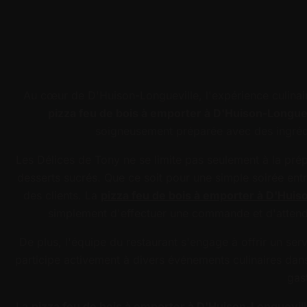
Au cœur de D'Huison-Longueville, l'expérience culinair
pizza feu de bois à emporter à D'Huison-Longue
soigneusement préparée avec des ingrédien
Les Délices de Tony ne se limite pas seulement à la pré
desserts sucrés. Que ce soit pour une simple soirée ent
des clients. La
pizza feu de bois à emporter à D'Huis
simplement d'effectuer une commande et d'attendre
De plus, l'équipe du restaurant s'engage à offrir un serv
participe activement à divers événements culinaires dans
gas
La
pizza feu de bois à emporter à D'Huison-Longuevil