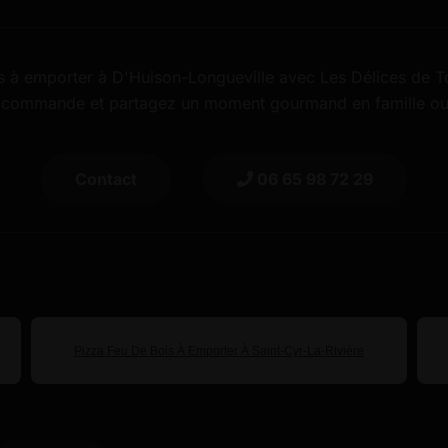
s à emporter à D'Huison-Longueville avec Les Délices de Ton
e commande et partagez un moment gourmand en famille ou e
Contact
06 65 98 72 29
Pizza Feu De Bois À Emporter À Saint-Cyr-La-Rivière