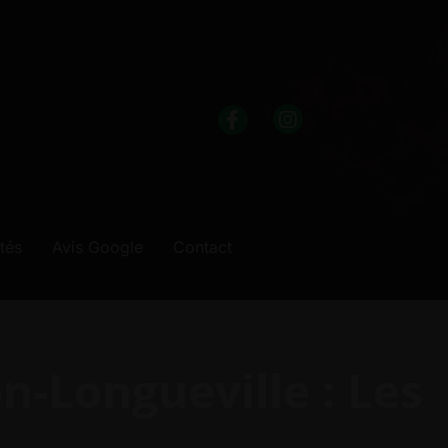
ités
Avis Google
Contact
n-Longueville : Les