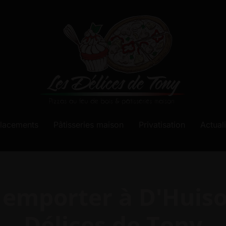
lacements
Pâtisseries maison
Privatisation
Actual
à emporter à D'Huiso
Délices de Tony