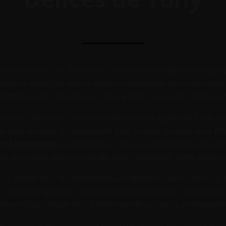
e offerte par Les Délices de Tony est un véritable voyage g
ville
se distingue par sa saveur authentique et son procédé 
ts frais et cuite dans un four à bois, ce qui lui confère une
paration de pizzas. Le restaurant propose également une var
re amis ou pour un événement plus formel, le menu peut êtr
on-Longueville
est idéale pour ceux qui souhaitent savourer 
 que votre pizza soit prête pour l'emporter. Cette option pr
ice rapide tout en maintenant une attention particulière sur 
 l'Essonne grâce au food truck disponible pour privatisati
tronomique unique lors d'événements privés ou professionn
le
devient alors accessible même en dehors du cadre traditio