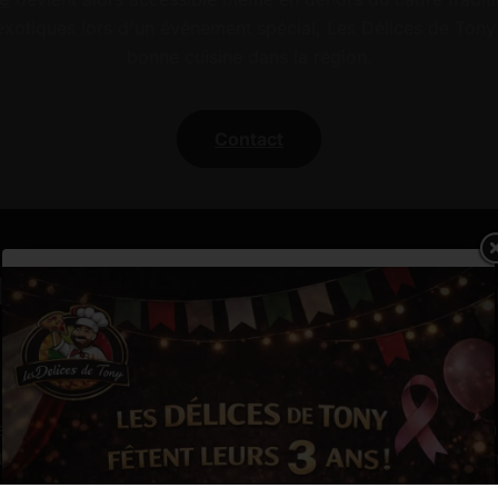
s exotiques lors d'un événement spécial, Les Délices de Ton
bonne cuisine dans la région.
Contact
-Longueville : Saveurs authentiques garant
 par son engagement envers l'authenticité et la tradition cu
es des amateurs de pizza. Son spécialité réside principale