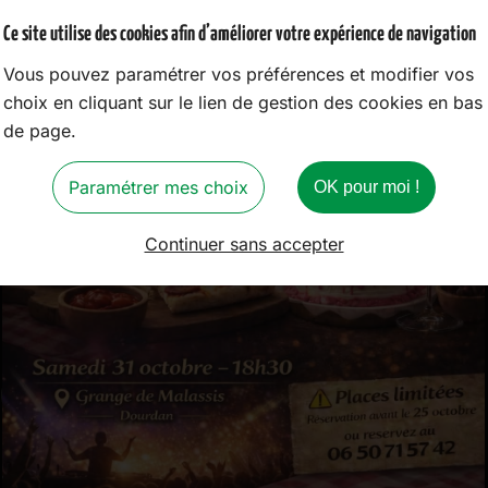
 permettant à chacun de savourer chez soi ces créations ar
Ce site utilise des cookies afin d’améliorer votre expérience de navigation
ent aux clients lors d'événements privés ou professionnels g
Vous pouvez paramétrer vos préférences et modifier vos
e d'occasion.
choix en cliquant sur le lien de gestion des cookies en bas
de page.
ffres en proposant non seulement des pizzas, mais aussi une 
outre, le camion pizza se présente comme un point de vente 
Paramétrer mes choix
OK pour moi !
e d'allier qualité des ingrédients et savoir-faire traditionn
Continuer sans accepter
 ceux qui recherchent des mets savoureux préparés avec soi
goût