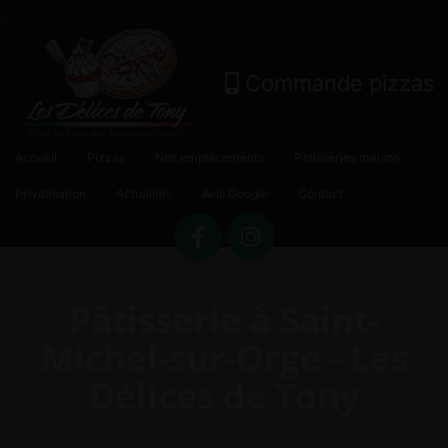
.
Commande pizzas
Accueil
Pizzas
Nos emplacements
Pâtisseries maison
Privatisation
Actualités
Avis Google
Contact
Pâtisserie à Saint-
Michel-sur-Orge - Les
Délices de Tony