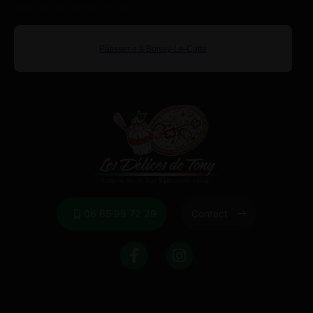
Découvrez nos autres services:
Pâtisserie à Boissy-Le-Cutté
06 65 98 72 29
Contact