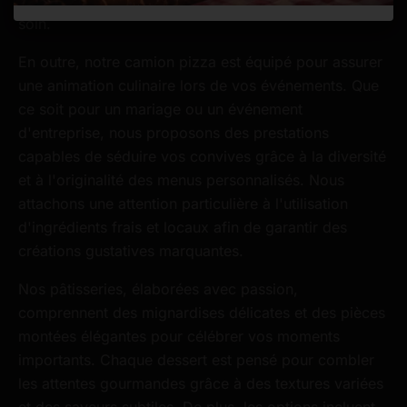
dans chaque part de pizza que nous préparons avec
soin.
En outre, notre camion pizza est équipé pour assurer
une animation culinaire lors de vos événements. Que
ce soit pour un mariage ou un événement
d'entreprise, nous proposons des prestations
capables de séduire vos convives grâce à la diversité
et à l'originalité des menus personnalisés. Nous
attachons une attention particulière à l'utilisation
d'ingrédients frais et locaux afin de garantir des
créations gustatives marquantes.
Nos pâtisseries, élaborées avec passion,
comprennent des mignardises délicates et des pièces
montées élégantes pour célébrer vos moments
importants. Chaque dessert est pensé pour combler
les attentes gourmandes grâce à des textures variées