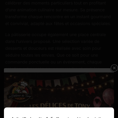
célébrer des moments particuliers tout en profitant
d’une animation culinaire sur mesure. Sa présence
transforme chaque rencontre en un instant gourmand
et convivial, adapté aux fêtes et occasions spéciales.
La pâtisserie occupe également une place centrale
dans l’univers proposé. Une sélection variée de
desserts et douceurs est réalisée avec soin pour
séduire toutes les envies. Que ce soit pour une
commande ponctuelle ou un événement, chaque
création est pensée pour surprendre et ravir les
papilles. L’ensemble des services repose sur une
combinaison harmonieuse de tradition et de
créativité, pour offrir à chaque client une expérience
savoureuse et mémorable.