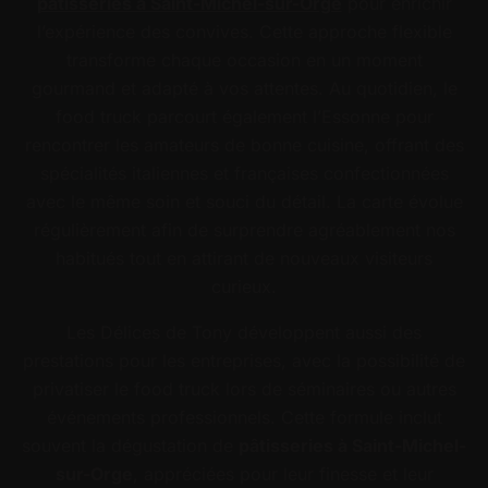
pâtisseries à Saint-Michel-sur-Orge
pour enrichir
l’expérience des convives. Cette approche flexible
transforme chaque occasion en un moment
gourmand et adapté à vos attentes. Au quotidien, le
food truck parcourt également l’Essonne pour
rencontrer les amateurs de bonne cuisine, offrant des
spécialités italiennes et françaises confectionnées
avec le même soin et souci du détail. La carte évolue
régulièrement afin de surprendre agréablement nos
habitués tout en attirant de nouveaux visiteurs
curieux.
Les Délices de Tony développent aussi des
prestations pour les entreprises, avec la possibilité de
privatiser le food truck lors de séminaires ou autres
événements professionnels. Cette formule inclut
souvent la dégustation de
pâtisseries à Saint-Michel-
sur-Orge
, appréciées pour leur finesse et leur