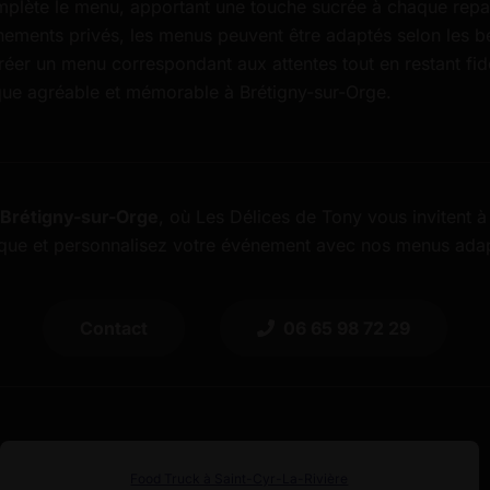
omplète le menu, apportant une touche sucrée à chaque rep
énements privés, les menus peuvent être adaptés selon les b
éer un menu correspondant aux attentes tout en restant fidèl
que agréable et mémorable à Brétigny-sur-Orge.
 Brétigny-sur-Orge
, où Les Délices de Tony vous invitent à
que et personnalisez votre événement avec nos menus adapté
Contact
06 65 98 72 29
Food Truck à Saint-Cyr-La-Rivière