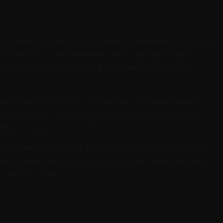
t pâtisseries maison accessibles directement lors de vos
nent des options végétariennes ainsi que des douceurs
u’aux entreprises souhaitant organiser des moments
ives. Que ce soit pour un mariage, un anniversaire ou un
ontées et les créations sucrées ajoutent une touche
ntique et apprécié par tous.
blements en Essonne. Les clients peuvent profiter d’une
t la satisfaction de ceux qui ont choisi cette prestation,
s dans la région.