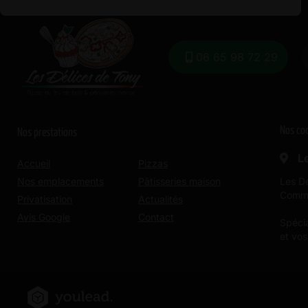
06 65 98 72 29
Nos co
Nos prestations
Le
Accueil
Pizzas
Nos emplacements
Pâtisseries maison
Les De
Comma
Privatisation
Actualités
Avis Google
Contact
Spéci
et vo