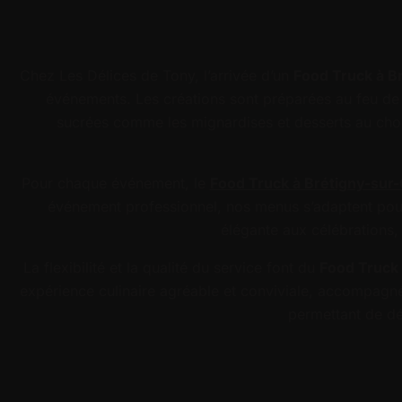
Chez Les Délices de Tony, l’arrivée d’un
Food Truck à B
événements. Les créations sont préparées au feu de b
sucrées comme les mignardises et desserts au choc
Pour chaque événement, le
Food Truck à Brétigny-sur
événement professionnel, nos menus s’adaptent pour
élégante aux célébrations, 
La flexibilité et la qualité du service font du
Food Truck 
expérience culinaire agréable et conviviale, accompagnée 
permettant de dé