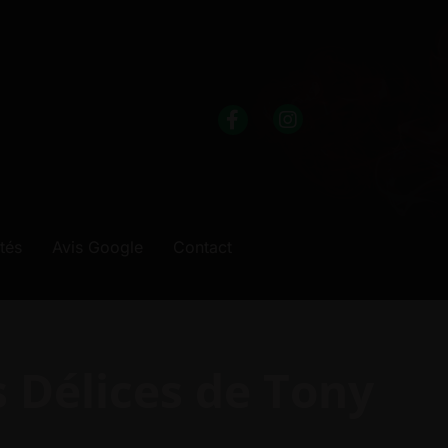
ités
Avis Google
Contact
s Délices de Tony