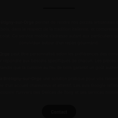
rétigny-sur-Orge
permet de rendre nos pizzas artisanales e
ois, dans le respect de la tradition italienne, et compren
olat. Ce service mobile s’adresse autant aux particuliers q
conviviaux autour d’un repas gourmand.
-Orge
peut être personnalisé selon les préférences des conv
 répondre aux besoins spécifiques de chacun. Les pièces m
tandis que la cuisson au feu de bois garantit un goût authe
à Brétigny-sur-Orge
une solution pratique pour vos rassem
d’un accueil chaleureux et attentif. Les avis Google reflèten
couvrir l’univers des Délices de Tony et ses services mobile
Contact