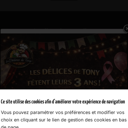
tions qui éveillent les papilles
n mobile à Brétigny-sur-Orge. En privilégiant la convivialité,
 sur la pizza cuite au feu de bois, prisée par les amateur
is et adaptés à chaque recette.
ter aux besoins variés de la clientèle. Que ce soit pour une
e modulable, répondant aux attentes spécifiques de chacun. 
Ce site utilise des cookies afin d’améliorer votre expérience de navigation
sions.
Vous pouvez paramétrer vos préférences et modifier vos
choix en cliquant sur le lien de gestion des cookies en bas
gne la carte pour satisfaire les envies sucrées. La vente dir
de page.